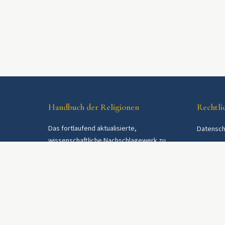
Handbuch der Religionen
Rechtli
Das fortlaufend aktualisierte,
Datensch
wissenschaftliche Nachschlagewerk zu
AGB
Religionen und Religionsgemeinschaften im
Was ist 
deutschsprachigen Raum und weltweit. Seit
1997.
Bezugswe
Über uns
Kontakt