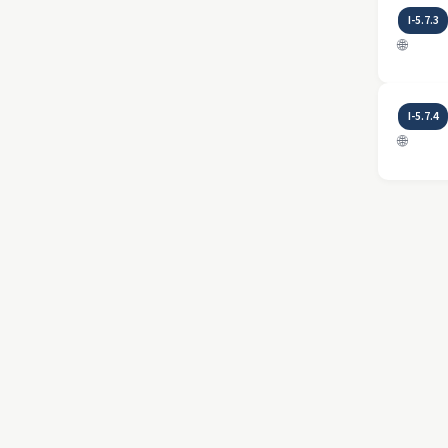
I-5.7.3
🌐
I-5.7.4
🌐
Seiten