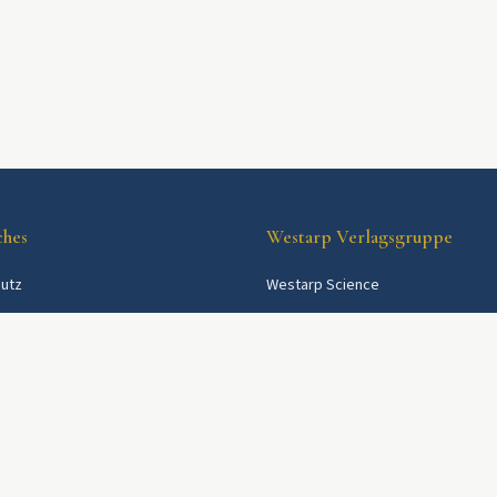
ches
Westarp Verlagsgruppe
utz
Westarp Science
Westarp Shop
das HdR?
Booxboo.de
ge & Preise
Impressum