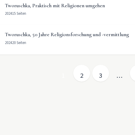
Tworuschka, Praktisch mit Religionen umgehen
2024
15 Seiten
Tworuschka, 50 Jahre Religionsforschung und -vermittlung
2024
20 Seiten
nummerierung der Beiträge
1
2
3
…