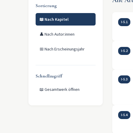
Alle Art
Sortierung
📖
Nach Kapitel
I-5.1
👤
Nach Autor:innen
📅
Nach Erscheinungsjahr
I-5.2
Schnellzugriff
I-5.3
📖
Gesamtwerk öffnen
I-5.4