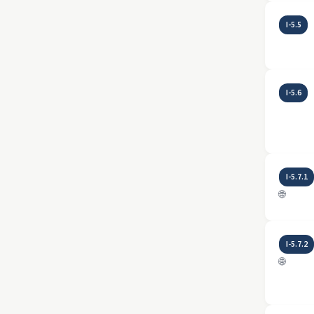
I-5.5
I-5.6
I-5.7.1
🌐
I-5.7.2
🌐