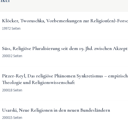
ikel
Klöcker, Tworuschka, Vorbemerkungen zur Religion(en)-Fors
1997
2 Seiten
Süss, Religiöse Pluralisierung seit dem 19. Jhd. zwischen Akze
2000
32 Seiten
Pitzer-Reyl, Das religiöse Phänomen Synkretismus – empirisc
Theologie und Religionswissenschaft
2000
18 Seiten
Usarski, Neue Religionen in den neuen Bundesländern
2000
15 Seiten