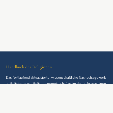
Handbuch der Religionen
Das fortlaufend aktualisierte, wissenschaftliche Nachschlagewerk
zu Religionen und Religionsgemeinschaften im deutschsprachigen
Raum und weltweit. Seit 1997.
Rechtliches