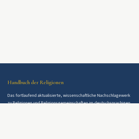
Handbuch der Religionen
Das fortlaufend aktualisierte, wissenschaftliche Nachschlagewerk
zu Religionen und Religionsgemeinschaften im deutschsprachigen
Raum und weltweit. Seit 1997.
Rechtliches