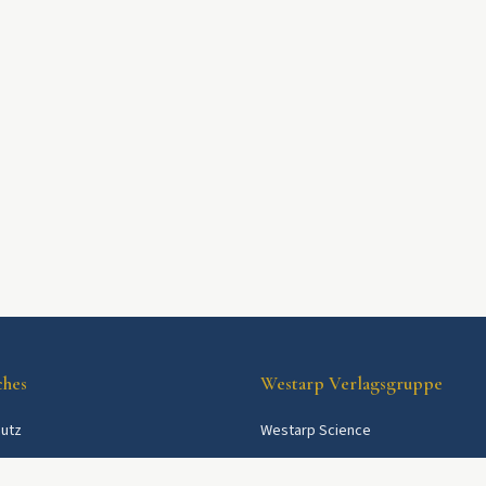
ches
Westarp Verlagsgruppe
utz
Westarp Science
Westarp Shop