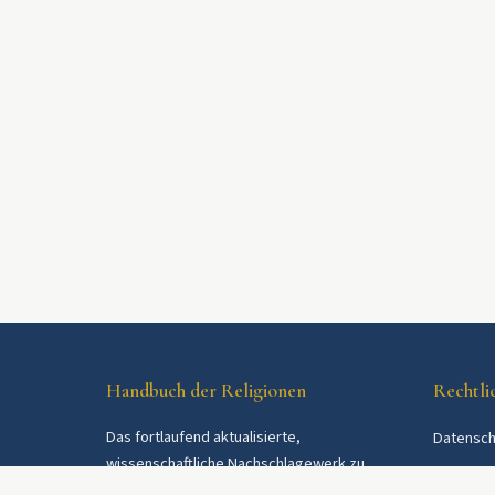
Handbuch der Religionen
Rechtli
Das fortlaufend aktualisierte,
Datensch
wissenschaftliche Nachschlagewerk zu
AGB
Religionen und Religionsgemeinschaften im