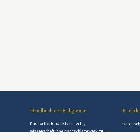
Handbuch der Religionen
Rechtli
Das fortlaufend aktualisierte,
Datensch
wissenschaftliche Nachschlagewerk zu
AGB
Religionen und Religionsgemeinschaften im