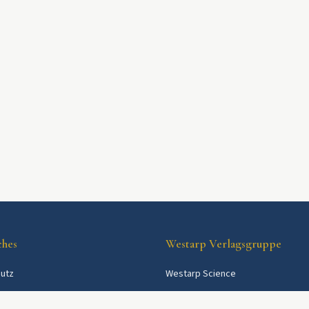
ches
Westarp Verlagsgruppe
utz
Westarp Science
Westarp Shop