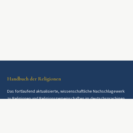
Handbuch der Religionen
Das fortlaufend aktualisierte, wissenschaftliche Nachschlagewerk
zu Religionen und Religionsgemeinschaften im deutschsprachigen
Raum und weltweit. Seit 1997.
Rechtliches