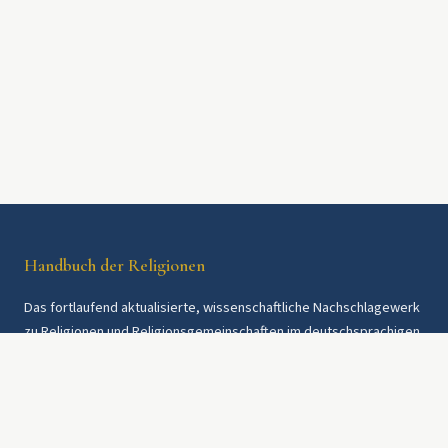
Handbuch der Religionen
Das fortlaufend aktualisierte, wissenschaftliche Nachschlagewerk
zu Religionen und Religionsgemeinschaften im deutschsprachigen
Raum und weltweit. Seit 1997.
Rechtliches