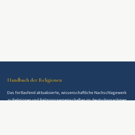
Handbuch der Religionen
Das fortlaufend aktualisierte, wissenschaftliche Nachschlagewerk
zu Religionen und Religionsgemeinschaften im deutschsprachigen
Raum und weltweit. Seit 1997.
Rechtliches