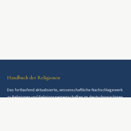
Handbuch der Religionen
Das fortlaufend aktualisierte, wissenschaftliche Nachschlagewerk
zu Religionen und Religionsgemeinschaften im deutschsprachigen
Raum und weltweit. Seit 1997.
Rechtliches