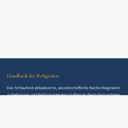
Handbuch der Religionen
Das fortlaufend aktualisierte, wissenschaftliche Nachschlagewerk
zu Religionen und Religionsgemeinschaften im deutschsprachigen
Raum und weltweit. Seit 1997.
Rechtliches