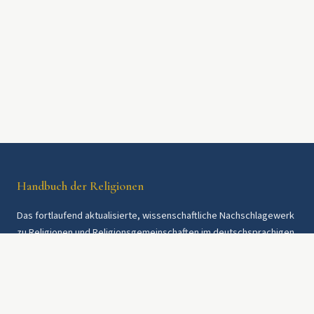
Handbuch der Religionen
Das fortlaufend aktualisierte, wissenschaftliche Nachschlagewerk
zu Religionen und Religionsgemeinschaften im deutschsprachigen
Raum und weltweit. Seit 1997.
Rechtliches