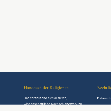
Handbuch der Religionen
Rechtli
Das fortlaufend aktualisierte,
Datensch
wissenschaftliche Nachschlagewerk zu
AGB
Religionen und Religionsgemeinschaften im