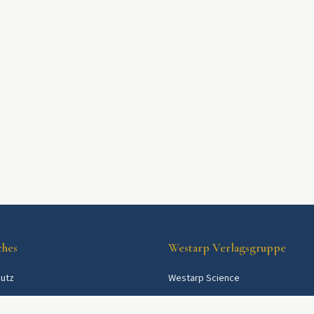
ches
Westarp Verlagsgruppe
utz
Westarp Science
Westarp Shop