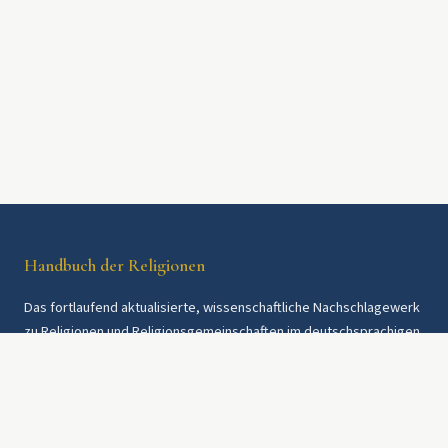
Handbuch der Religionen
Das fortlaufend aktualisierte, wissenschaftliche Nachschlagewerk
zu Religionen und Religionsgemeinschaften im deutschsprachigen
Raum und weltweit. Seit 1997.
Rechtliches