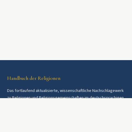
Handbuch der Religionen
Das fortlaufend aktualisierte, wissenschaftliche Nachschlagewerk
zu Religionen und Religionsgemeinschaften im deutschsprachigen
Raum und weltweit. Seit 1997.
Rechtliches