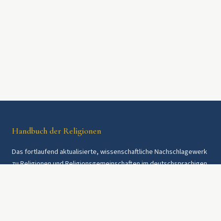
Handbuch der Religionen
Das fortlaufend aktualisierte, wissenschaftliche Nachschlagewerk
zu Religionen und Religionsgemeinschaften im deutschsprachigen
Raum und weltweit. Seit 1997.
Rechtliches