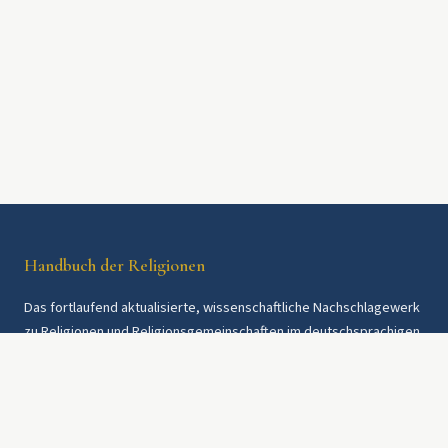
Handbuch der Religionen
Das fortlaufend aktualisierte, wissenschaftliche Nachschlagewerk
zu Religionen und Religionsgemeinschaften im deutschsprachigen
Raum und weltweit. Seit 1997.
Rechtliches