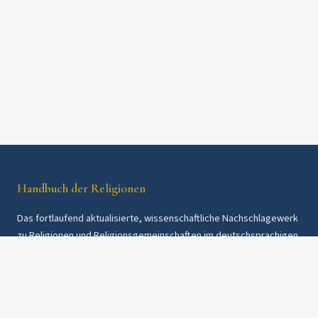
Handbuch der Religionen
Das fortlaufend aktualisierte, wissenschaftliche Nachschlagewerk
zu Religionen und Religionsgemeinschaften im deutschsprachigen
Raum und weltweit. Seit 1997.
Rechtliches