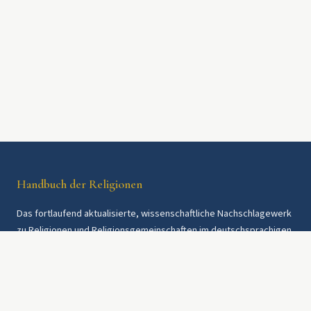
Handbuch der Religionen
Das fortlaufend aktualisierte, wissenschaftliche Nachschlagewerk
zu Religionen und Religionsgemeinschaften im deutschsprachigen
Raum und weltweit. Seit 1997.
Rechtliches