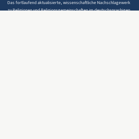
Das fortlaufend aktualisierte, wissenschaftliche Nachschlagewerk
zu Religionen und Religionsgemeinschaften im deutschsprachigen
Raum und weltweit. Seit 1997.
Rechtliches
Datenschutz
AGB
Was ist das HdR?
Bezugswege & Preise
Über uns
Kontakt
Barrierefreiheit
Westarp Verlagsgruppe