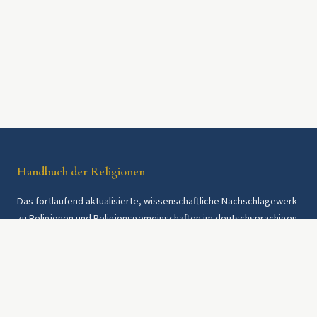
Handbuch der Religionen
Das fortlaufend aktualisierte, wissenschaftliche Nachschlagewerk
zu Religionen und Religionsgemeinschaften im deutschsprachigen
Raum und weltweit. Seit 1997.
Rechtliches
Datenschutz