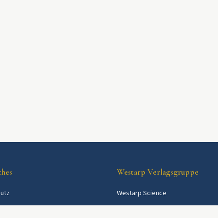
ches
Westarp Verlagsgruppe
utz
Westarp Science
Westarp Shop