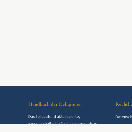
Handbuch der Religionen
Rechtli
Das fortlaufend aktualisierte,
Datensch
wissenschaftliche Nachschlagewerk zu
AGB
Religionen und Religionsgemeinschaften im