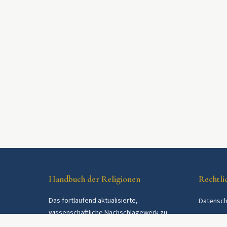
Handbuch der Religionen
Rechtli
Das fortlaufend aktualisierte,
Datensch
wissenschaftliche Nachschlagewerk zu
AGB
Religionen und Religionsgemeinschaften im