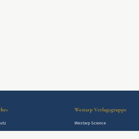
ches
Westarp Verlagsgruppe
utz
Westarp Science
Westarp Shop