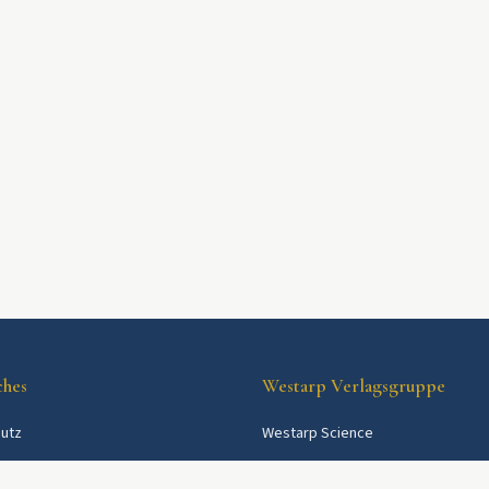
ches
Westarp Verlagsgruppe
utz
Westarp Science
Westarp Shop