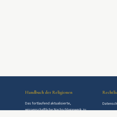
Handbuch der Religionen
Rechtli
Das fortlaufend aktualisierte,
Datensch
wissenschaftliche Nachschlagewerk zu
AGB
Religionen und Religionsgemeinschaften im