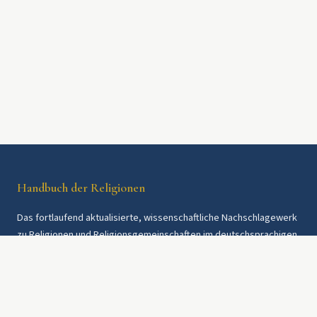
Handbuch der Religionen
Das fortlaufend aktualisierte, wissenschaftliche Nachschlagewerk
zu Religionen und Religionsgemeinschaften im deutschsprachigen
Raum und weltweit. Seit 1997.
Rechtliches