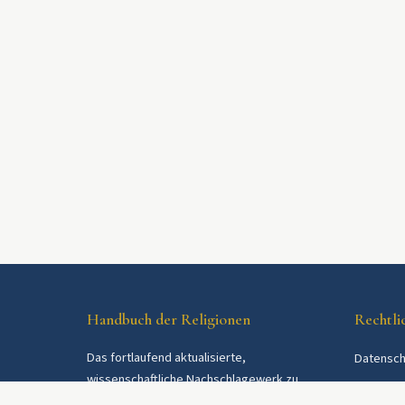
Handbuch der Religionen
Rechtli
Das fortlaufend aktualisierte,
Datensch
wissenschaftliche Nachschlagewerk zu
AGB
Religionen und Religionsgemeinschaften im