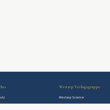
ches
Westarp Verlagsgruppe
utz
Westarp Science
Westarp Shop