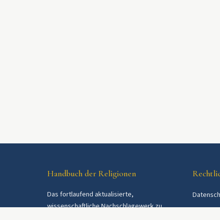
Handbuch der Religionen
Rechtli
Das fortlaufend aktualisierte,
Datensch
wissenschaftliche Nachschlagewerk zu
AGB
Religionen und Religionsgemeinschaften im