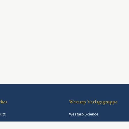
ches
Westarp Verlagsgruppe
utz
Westarp Science
Westarp Shop