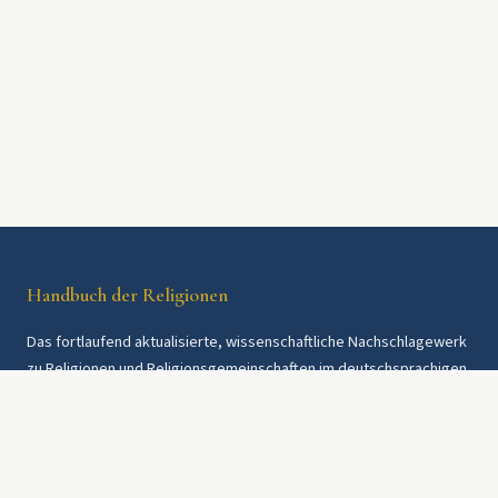
Handbuch der Religionen
Das fortlaufend aktualisierte, wissenschaftliche Nachschlagewerk
zu Religionen und Religionsgemeinschaften im deutschsprachigen
Raum und weltweit. Seit 1997.
Rechtliches