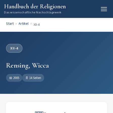
Handbuch der Religionen
Das wissenschaftliche Nachschlagewerk
Start
Artikel
XII-4
XII-4
Rensing, Wicca
📅
2005
📄
14 Seiten