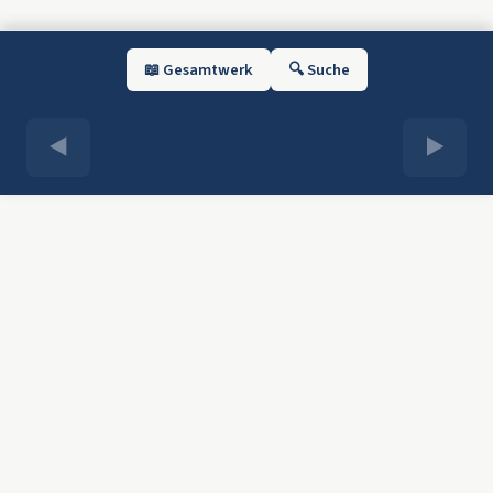
📖 Gesamtwerk
🔍 Suche
◀
▶