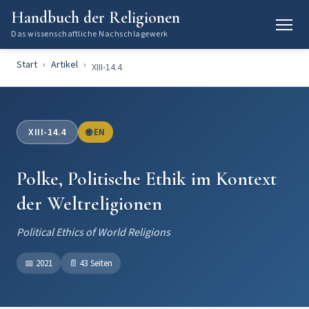
Handbuch der Religionen
Das wissenschaftliche Nachschlagewerk
Start
Artikel
XIII-14.4
XIII-14.4
🌐 EN
Polke, Politische Ethik im Kontext
der Weltreligionen
Political Ethics of World Religions
📅
2021
📄
43 Seiten