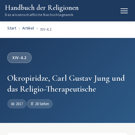
Handbuch der Religionen
Das wissenschaftliche Nachschlagewerk
Start
Artikel
XIV-4.2
XIV-4.2
Okropiridze, Carl Gustav Jung und
das Religio-Therapeutische
📅
2017
📄
28 Seiten