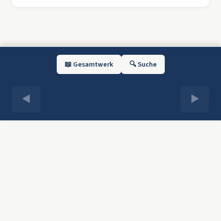
📖 Gesamtwerk
🔍 Suche
◀
▶