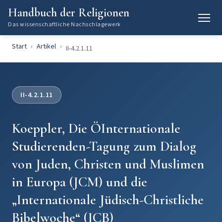
Handbuch der Religionen
Das wissenschaftliche Nachschlagewerk
Start
Artikel
II-4.2.1.11
II-4.2.1.11
Koeppler, Die ÖInternationale
Studierenden-Tagung zum Dialog
von Juden, Christen und Muslimen
in Europa (JCM) und die
„Internationale Jüdisch-Christliche
Bibelwoche“ (JCB)