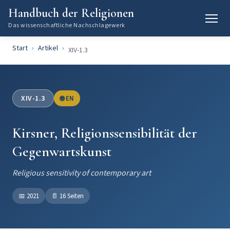
Handbuch der Religionen
Das wissenschaftliche Nachschlagewerk
Start
Artikel
XIV-1.3
XIV-1.3
🌐 EN
Kirsner, Religionssensibilität der
Gegenwartskunst
Religious sensitivity of contemporary art
📅
2021
📄
16 Seiten