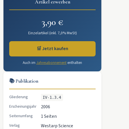
Artikel erwerben
3,90 €
Einzelartikel (inkl. 7,0% MwSt)
🛒 Jetzt kaufen
Auch im
Jahresabonnement
enthalten
📚 Publikation
Gliederung
IV-1.3.4
Erscheinungsjahr
2006
Seitenumfang
1 Seiten
Verlag
Westarp Science