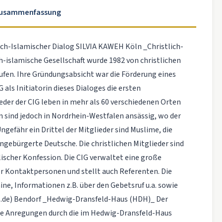
Zusammenfassung
-Islamischer Dialog SILVIA KAWEH Köln _Christlich-
ch-islamische Gesellschaft wurde 1982 von christlichen
ufen. Ihre Gründungsabsicht war die Förderung eines
 als Initiatorin dieses Dialoges die ersten
eder der CIG leben in mehr als 60 verschiedenen Orten
 sind jedoch in Nordrhein-Westfalen ansässig, wo der
ngefähr ein Drittel der Mitglieder sind Muslime, die
ngebürgerte Deutsche. Die christlichen Mitglieder sind
lischer Konfession. Die CIG verwaltet eine große
er Kontaktpersonen und stellt auch Referenten. Die
ne, Informationen z.B. über den Gebetsruf u.a. sowie
ges.de) Bendorf _Hedwig-Dransfeld-Haus (HDH)_ Der
ige Anregungen durch die im Hedwig-Dransfeld-Haus