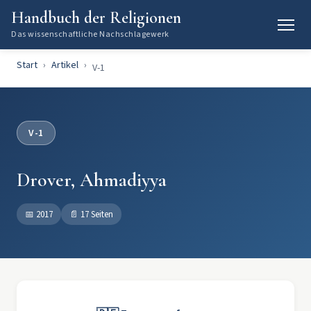
Handbuch der Religionen
Das wissenschaftliche Nachschlagewerk
Start
Artikel
V-1
V-1
Drover, Ahmadiyya
📅
2017
📄
17 Seiten