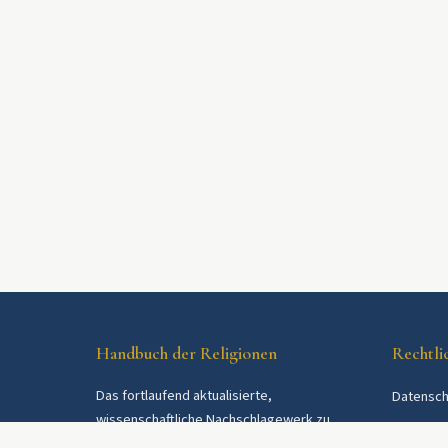
Handbuch der Religionen
Rechtli
Das fortlaufend aktualisierte,
Datensch
wissenschaftliche Nachschlagewerk zu
AGB
Religionen und Religionsgemeinschaften im