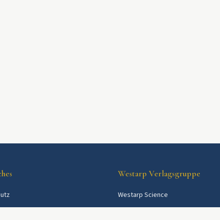
ches
Westarp Verlagsgruppe
utz
Westarp Science
Westarp Shop