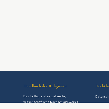
Handbuch der Religionen
Rechtli
Das fortlaufend aktualisierte,
Datensch
wissenschaftliche Nachschlagewerk zu
AGB
Religionen und Religionsgemeinschaften im