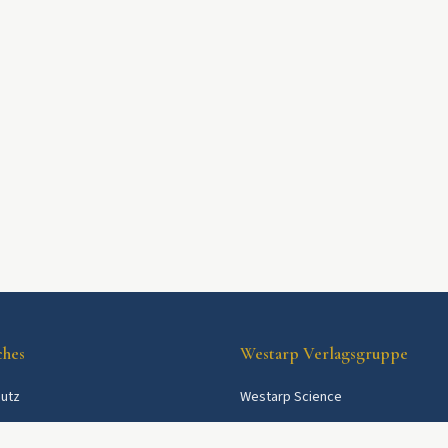
ches
Westarp Verlagsgruppe
utz
Westarp Science
Westarp Shop