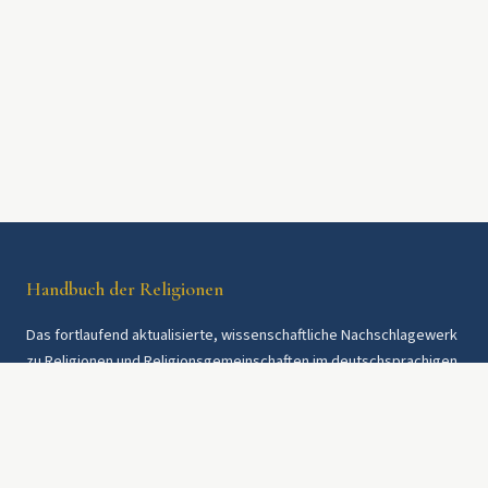
Handbuch der Religionen
Das fortlaufend aktualisierte, wissenschaftliche Nachschlagewerk
zu Religionen und Religionsgemeinschaften im deutschsprachigen
Raum und weltweit. Seit 1997.
Rechtliches