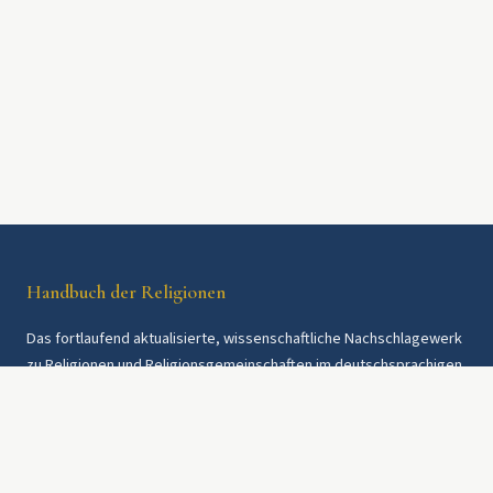
Handbuch der Religionen
Das fortlaufend aktualisierte, wissenschaftliche Nachschlagewerk
zu Religionen und Religionsgemeinschaften im deutschsprachigen
Raum und weltweit. Seit 1997.
Rechtliches