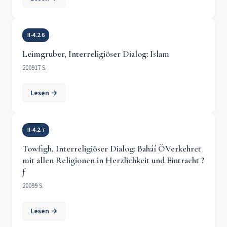
II-4.2.6
Leimgruber, Interreligiöser Dialog: Islam
2009
17 S.
Lesen →
II-4.2.7
Towfigh, Interreligiöser Dialog: Baháí ÖVerkehret
mit allen Religionen in Herzlichkeit und Eintracht ?
ƒ
2009
9 S.
Lesen →