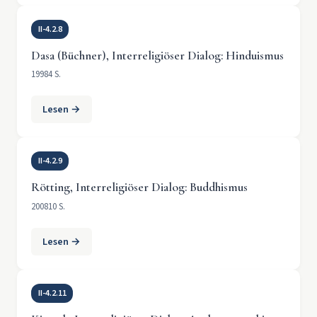
II-4.2.8
Dasa (Büchner), Interreligiöser Dialog: Hinduismus
1998
4 S.
Lesen →
II-4.2.9
Rötting, Interreligiöser Dialog: Buddhismus
2008
10 S.
Lesen →
II-4.2.11