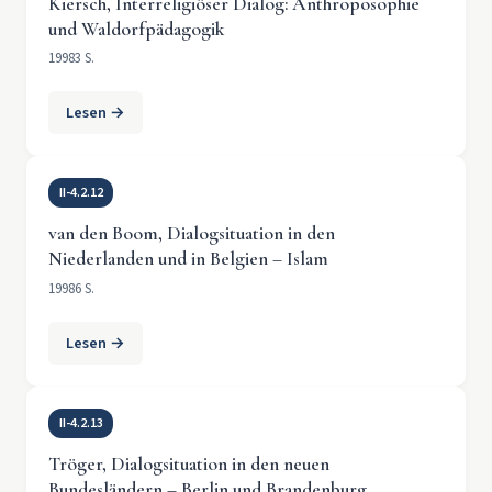
Kiersch, Interreligiöser Dialog: Anthroposophie
und Waldorfpädagogik
1998
3 S.
Lesen →
II-4.2.12
van den Boom, Dialogsituation in den
Niederlanden und in Belgien – Islam
1998
6 S.
Lesen →
II-4.2.13
Tröger, Dialogsituation in den neuen
Bundesländern – Berlin und Brandenburg