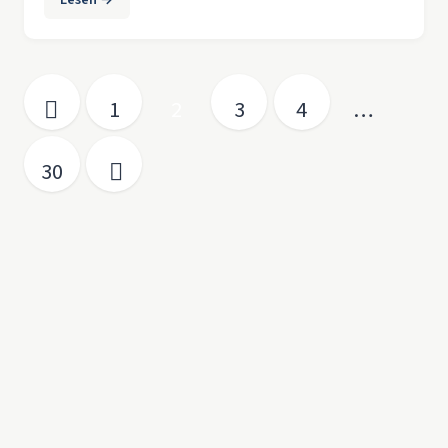
Seitennummerierung der Beiträge
1
2
3
4
…
30